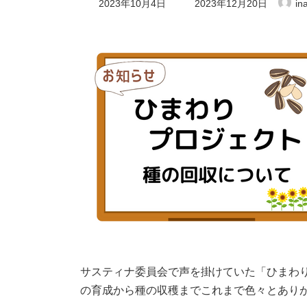
2023年10月4日
2023年12月20日
in
終
更
新
日
時
:
サスティナ委員会で声を掛けていた「ひまわ
の育成から種の収穫までこれまで色々とあり