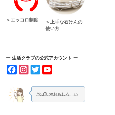
＞エッコロ制度
＞上手な石けんの
使い方
ー 生活クラブの公式アカウント ー
F
I
T
Y
a
n
w
o
c
s
i
u
YouTubeおもしろーい
e
t
t
T
b
a
t
u