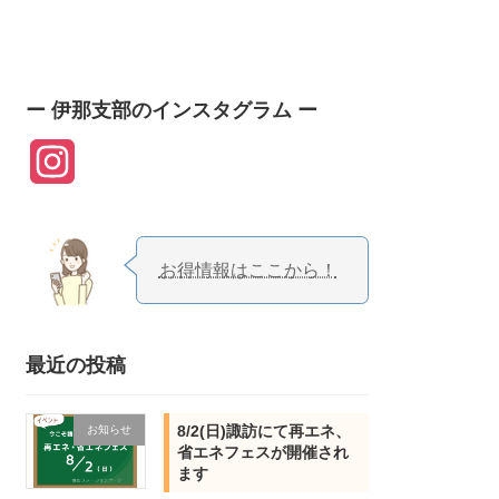
o
g
e
b
o
r
r
e
k
a
ー 伊那支部のインスタグラム ー
m
I
n
s
お得情報はここから！
t
a
最近の投稿
g
r
8/2(日)諏訪にて再エネ、
お知らせ
省エネフェスが開催され
a
ます