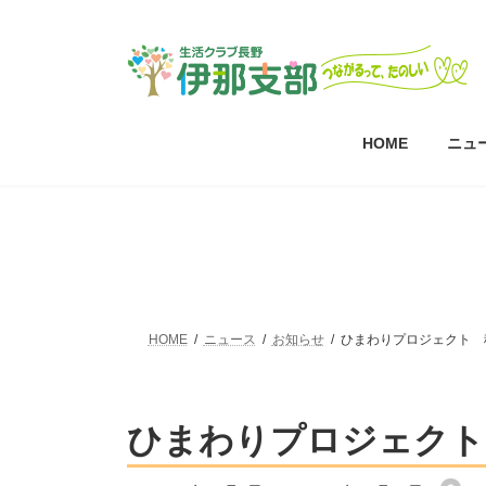
コ
ナ
ン
ビ
テ
ゲ
ン
ー
ツ
シ
へ
ョ
HOME
ニュ
ス
ン
キ
に
ッ
移
プ
動
HOME
ニュース
お知らせ
ひまわりプロジェクト 
ひまわりプロジェクト
最