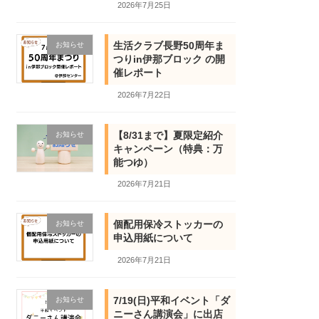
2026年7月25日
m
生活クラブ長野50周年ま
お知らせ
つりin伊那ブロック の開
催レポート
2026年7月22日
【8/31まで】夏限定紹介
お知らせ
キャンペーン（特典：万
能つゆ）
2026年7月21日
個配用保冷ストッカーの
お知らせ
申込用紙について
2026年7月21日
7/19(日)平和イベント「ダ
お知らせ
ニーさん講演会」に出店